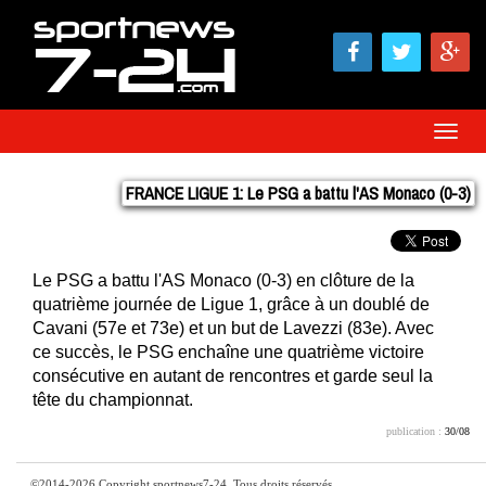
Toggle
Naviga
FRANCE LIGUE 1: Le PSG a battu l'AS Monaco (0-3)
Le PSG a battu l'AS Monaco (0-3) en clôture de la
quatrième journée de Ligue 1, grâce à un doublé de
Cavani (57e et 73e) et un but de Lavezzi (83e). Avec
ce succès, le PSG enchaîne une quatrième victoire
consécutive en autant de rencontres et garde seul la
tête du championnat.
publication :
30/08
©2014-2026 Copyright sportnews7-24, Tous droits réservés