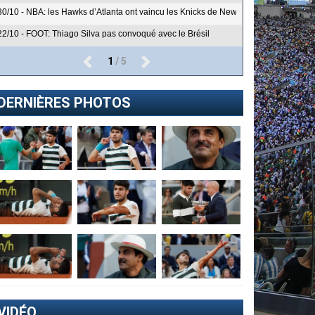
30/10 - NBA: les Hawks d’Atlanta ont vaincu les Knicks de New York 112-101
22/10 - FOOT: Thiago Silva pas convoqué avec le Brésil
1
/ 5
DERNIÈRES PHOTOS
VIDÉO