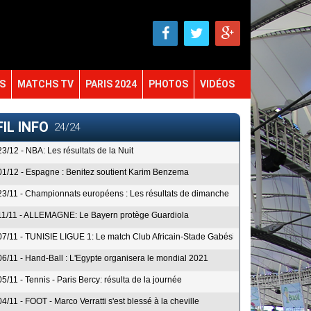
S
MATCHS TV
PARIS 2024
PHOTOS
VIDÉOS
FIL INFO
24/24
23/12 - NBA: Les résultats de la Nuit
01/12 - Espagne : Benitez soutient Karim Benzema
23/11 - Championnats européens : Les résultats de dimanche
11/11 - ALLEMAGNE: Le Bayern protège Guardiola
07/11 - TUNISIE LIGUE 1: Le match Club Africain-Stade Gabésien à huis clos
06/11 - Hand-Ball : L'Egypte organisera le mondial 2021
05/11 - Tennis - Paris Bercy: résulta de la journée
04/11 - FOOT - Marco Verratti s'est blessé à la cheville